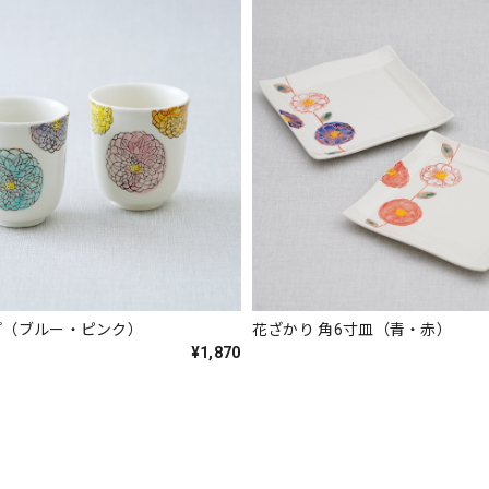
プ（ブルー・ピンク）
花ざかり 角6寸皿（青・赤）
¥1,870