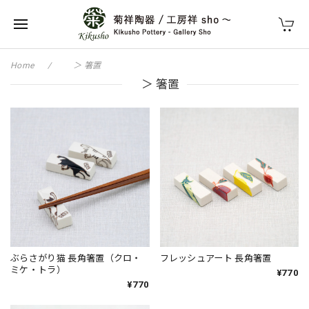
Home
＞ 箸置
＞ 箸置
ぶらさがり猫 長角箸置（クロ・
フレッシュアート 長角箸置
ミケ・トラ）
¥770
¥770