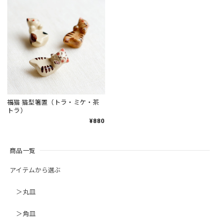
福猫 猫型箸置（トラ・ミケ・茶
トラ）
¥880
商品一覧
アイテムから選ぶ
＞丸皿
＞角皿