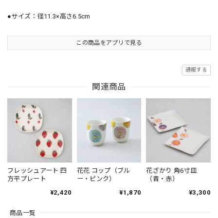
●サイズ：径11.3×高さ6.5cm
この商品をアプリで見る
通報する
関連商品
フレッシュアート 四
花花 コップ（ブル
花ざかり 角6寸皿
方平プレート
ー・ピンク）
（青・赤）
¥2,420
¥1,870
¥3,300
商品一覧