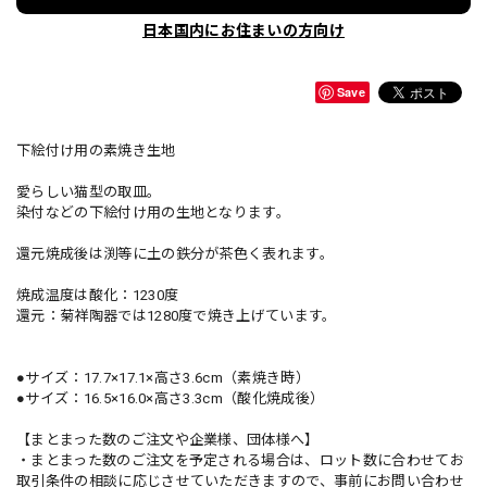
日本国内にお住まいの方向け
Save
下絵付け用の素焼き生地
愛らしい猫型の取皿。
染付などの下絵付け用の生地となります。
還元焼成後は渕等に土の鉄分が茶色く表れます。
焼成温度は酸化：1230度
還元：菊祥陶器では1280度で焼き上げています。
●サイズ：17.7×17.1×高さ3.6cm（素焼き時）
●サイズ：16.5×16.0×高さ3.3cm（酸化焼成後）
【まとまった数のご注文や企業様、団体様へ】
・まとまった数のご注文を予定される場合は、ロット数に合わせてお
取引条件の相談に応じさせていただきますので、事前にお問い合わせ