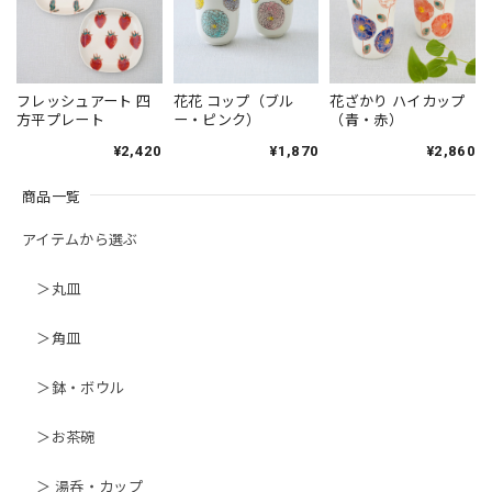
フレッシュアート 四
花花 コップ（ブル
花ざかり ハイカップ
方平プレート
ー・ピンク）
（青・赤）
¥2,420
¥1,870
¥2,860
商品一覧
アイテムから選ぶ
＞丸皿
＞角皿
＞鉢・ボウル
＞お茶碗
＞ 湯呑・カップ