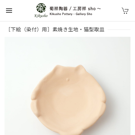
［下絵（染付）用］素焼き生地・猫型取皿