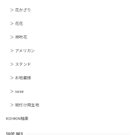
＞ 花かざり
＞ 花花
＞ 祥吹花
＞ アメリカン
＞ ステンド
＞ お地蔵様
＞ vase
＞ 絵付け用生地
KOHKIN釉薬
SHOP INFO