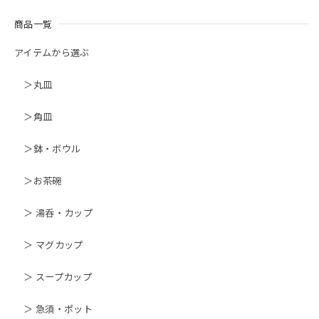
商品一覧
アイテムから選ぶ
＞丸皿
＞角皿
＞鉢・ボウル
＞お茶碗
＞ 湯呑・カップ
＞ マグカップ
＞ スープカップ
＞ 急須・ポット