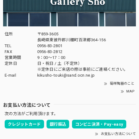
住所
〒859-3605
長崎県東彼杵郡川棚町百津郷364-156
TEL
0956-83-2801
FAX
0956-83-2812
営業時間
9：00～17：00
定休日
日・祝日 / 土（不定休）
※定休日にご来店の際は事前にご連絡ください。
E-mail
kikusho-touki@sand.ocn.ne.jp
菊祥陶器のこと
MAP
お支払い方法について
次の方法がご利用頂けます。
クレジットカード
銀行振込
コンビニ決済・Pay-easy
お支払い方法について