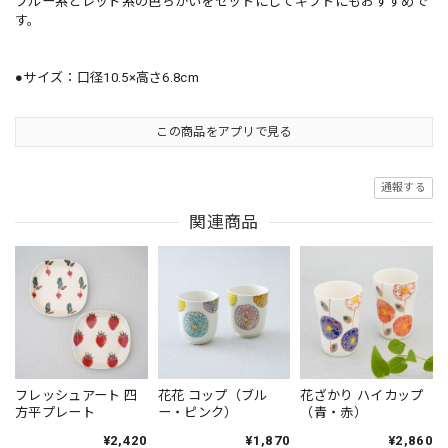
ブルー系とレッド系の色ちがいをセットにしてギフトにもおすすめで
す。
●サイズ：口径10.5×高さ6.8cm
この商品をアプリで見る
通報する
関連商品
フレッシュアート 四
花花 コップ（ブル
花ざかり ハイカップ
方平プレート
ー・ピンク）
（青・赤）
¥2,420
¥1,870
¥2,860