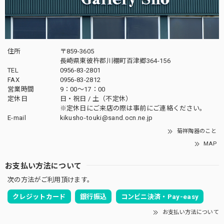
住所
〒859-3605
長崎県東彼杵郡川棚町百津郷364-156
TEL
0956-83-2801
FAX
0956-83-2812
営業時間
9：00～17：00
定休日
日・祝日 / 土（不定休）
※定休日にご来店の際は事前にご連絡ください。
E-mail
kikusho-touki@sand.ocn.ne.jp
菊祥陶器のこと
MAP
お支払い方法について
次の方法がご利用頂けます。
クレジットカード
銀行振込
コンビニ決済・Pay-easy
お支払い方法について