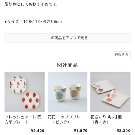
贈り物としてもおすすめです。
●サイズ：16.8×17.0×高さ3.6cm
この商品をアプリで見る
通報する
関連商品
フレッシュアート 四
花花 コップ（ブル
花ざかり 角6寸皿
方平プレート
ー・ピンク）
（青・赤）
¥2,420
¥1,870
¥3,300